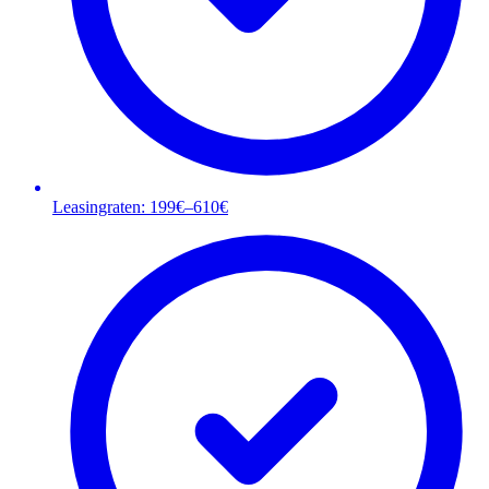
Leasingraten: 199€–610€